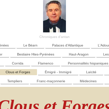
Chroniques d'antan
rénées
Le Béarn
Palaces d'Atlantique
L'Adou
er
Bestiaire Htes-Pyrénées
Haut-Aragon
Les
Corrida
Flamenco
Personnalités hispaniques
Clous et Forges
Émigré - Immigré
Laïcité
Templiers
Franc-maçonnerie
Médecines
Clous et Forge