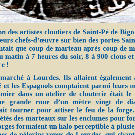
n des artistes cloutiers de Saint-Pé de Bigor
leurs chefs-d’œuvre sur bien des portes Sai
tait que coup de marteau après coup de m
du matin à 7 heures du soir, 8 à 900 clous e
re !
 marché à Lourdes. Ils allaient également
é et les Espagnols comptaient parmi leurs m
emier dans un atelier de clouterie était le
une grande roue d’un mètre vingt de di
it tourner pour attiser le feu de la forge.
étés des marteaux sur les enclumes pour for
forges formaient un halo perceptible à plusie
pes de pèlerins venus de Lourdes, qui chant