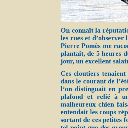
On connaît la réputatio
les rues et d’observer 
Pierre Pomès me racon
plantait, de 5 heures 
jour, un excellent salai
Ces cloutiers tenaient
dans le courant de l’ét
l’on distinguait en pr
plafond et relié à 
malheureux chien faisa
entendait les coups rép
sortant de ces petites 
tel point que des grou