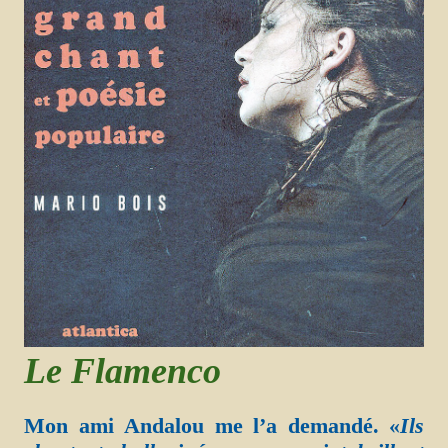
Le Flamenco
Mon ami Andalou me l’a demandé.
«
Ils