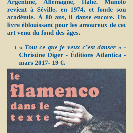
Argentine, Allemagne, Italie. Manolo
revient à Séville, en 1974, et fonde son
académie. À 80 ans, il danse encore. Un
livre éblouissant pour les amoureux de cet
art venu du fond des âges.
«
Tout ce que je veux c’est danser
» -
Christine Diger - Éditions Atlantica -
mars 2017- 19 €.